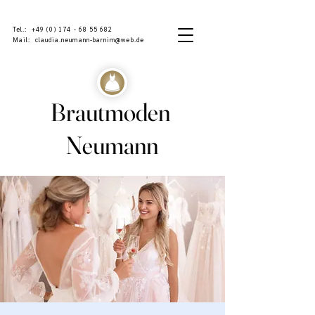
Tel.:
+49 (0) 174 - 68 55 682
Mail:
claudia.neumann-barnim@web.de
Bra​ut​m​​o​​​den
Neum​ann